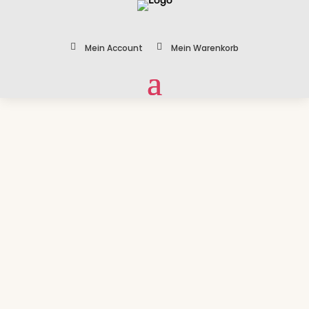


Mein Account
Mein Warenkorb
Zoom