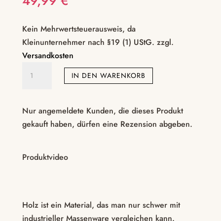
49,99
€
Kein Mehrwertsteuerausweis, da
Kleinunternehmer nach §19 (1) UStG.
zzgl.
Versandkosten
Analplug
IN DEN WARENKORB
aus
Zebranoholz
–
Nur angemeldete Kunden, die dieses Produkt
handgefertigt
gekauft haben, dürfen eine Rezension abgeben.
Menge
Produktvideo
Holz ist ein Material, das man nur schwer mit
industrieller Massenware vergleichen kann.