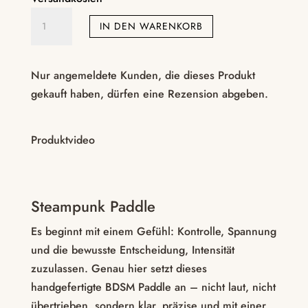
BDSM
IN DEN WARENKORB
Paddle
Holz
mit
Nur angemeldete Kunden, die dieses Produkt
Epoxidharz
gekauft haben, dürfen eine Rezension abgeben.
Steampunk
Menge
Produktvideo
Steampunk Paddle
Es beginnt mit einem Gefühl: Kontrolle, Spannung
und die bewusste Entscheidung, Intensität
zuzulassen. Genau hier setzt dieses
handgefertigte BDSM Paddle an – nicht laut, nicht
übertrieben, sondern klar, präzise und mit einer