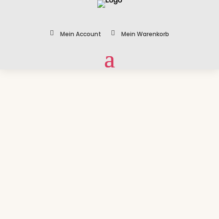


Mein Account
Mein Warenkorb
Zoom