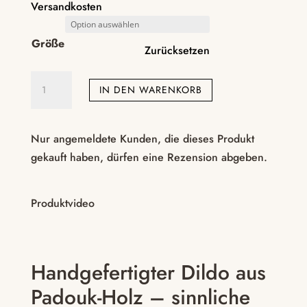
Versandkosten
Größe
Zurücksetzen
Holzdildo
IN DEN WARENKORB
aus
Padouk
–
Nur angemeldete Kunden, die dieses Produkt
handgefertigt
gekauft haben, dürfen eine Rezension abgeben.
in
zwei
Produktvideo
Größen
Menge
Handgefertigter Dildo aus
Padouk-Holz – sinnliche