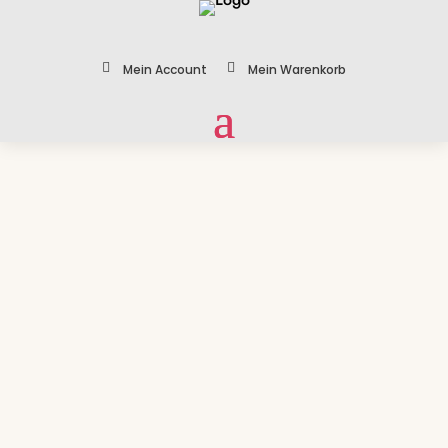


Mein Account
Mein Warenkorb
Zoom