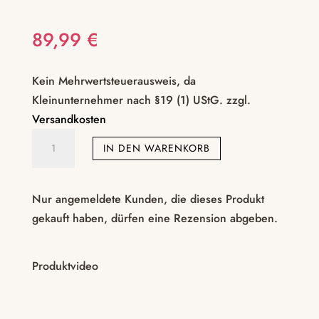
89,99
€
Kein Mehrwertsteuerausweis, da
Kleinunternehmer nach §19 (1) UStG.
zzgl.
Versandkosten
Holzdildo
IN DEN WARENKORB
mit
Epoxidharz
–
Nur angemeldete Kunden, die dieses Produkt
handgefertigt
gekauft haben, dürfen eine Rezension abgeben.
aus
Buche
Produktvideo
Menge