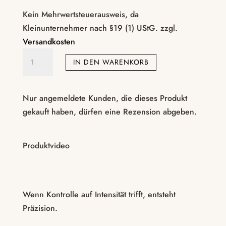
Kein Mehrwertsteuerausweis, da
Kleinunternehmer nach §19 (1) UStG.
zzgl.
Versandkosten
BDSM
IN DEN WARENKORB
Paddle
Inlay
Kugeln
Nur angemeldete Kunden, die dieses Produkt
–
gekauft haben, dürfen eine Rezension abgeben.
intensiv
&
Produktvideo
präzise
Menge
Wenn Kontrolle auf Intensität trifft, entsteht
Präzision.