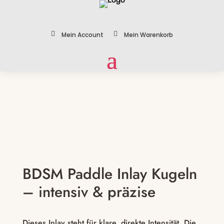


Mein Account
Mein Warenkorb
Zoom
BDSM Paddle Inlay Kugeln
– intensiv & präzise
Dieses Inlay steht für klare, direkte Intensität. Die