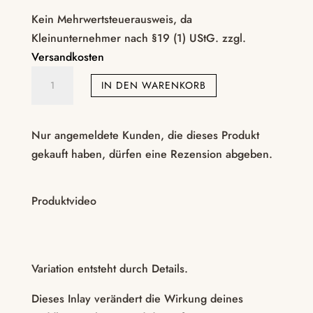
Kein Mehrwertsteuerausweis, da
Kleinunternehmer nach §19 (1) UStG.
zzgl.
Versandkosten
BDSM
IN DEN WARENKORB
Paddle
Inlay
–
Nur angemeldete Kunden, die dieses Produkt
Struktur
gekauft haben, dürfen eine Rezension abgeben.
mit
Baustein-
Produktvideo
Optik
Menge
Variation entsteht durch Details.
Dieses Inlay verändert die Wirkung deines