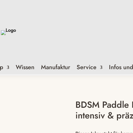
p
Wissen
Manufaktur
Service
Infos un
BDSM Paddle I
intensiv & prä