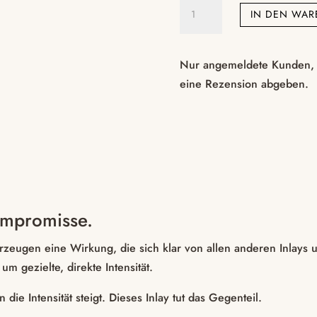
BDSM
IN DEN WAR
Paddle
Inlay
Spikes
Nur angemeldete Kunden, d
–
eine Rezension abgeben.
maximal
intensiv
&
präzise
Menge
ompromisse.
erzeugen eine Wirkung, die sich klar von allen anderen Inlays u
 gezielte, direkte Intensität.
die Intensität steigt. Dieses Inlay tut das Gegenteil.