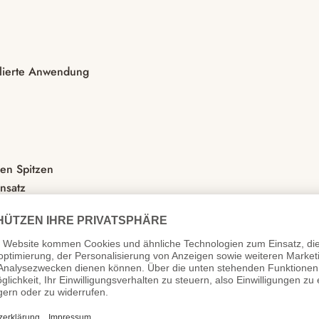
llierte Anwendung
den Spitzen
insatz