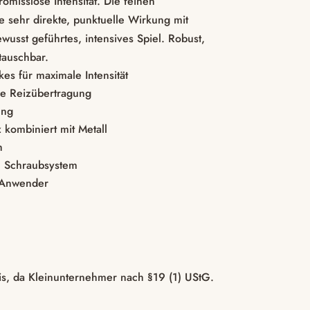
romisslose Intensität. Die feinen
e sehr direkte, punktuelle Wirkung mit
wusst geführtes, intensives Spiel. Robust,
tauschbar.
kes für maximale Intensität
se Reizübertragung
ung
kombiniert mit Metall
h
h Schraubsystem
e Anwender
s, da Kleinunternehmer nach §19 (1) UStG.