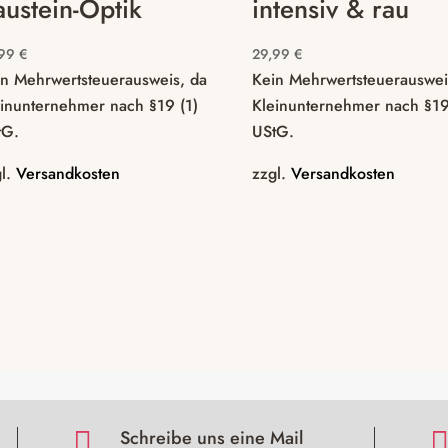
austein-Optik
intensiv & rau
,99
€
29,99
€
in Mehrwertsteuerausweis, da
Kein Mehrwertsteuerauswei
einunternehmer nach §19 (1)
Kleinunternehmer nach §19
tG.
UStG.
gl.
Versandkosten
zzgl.
Versandkosten

Schreibe uns eine Mail