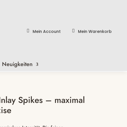


Mein Account
Mein Warenkorb
d Neuigkeiten
nlay Spikes – maximal
zise