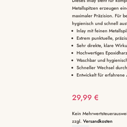
Dieses Inlay steht für komp
Metallspitzen erzeugen ein
maximaler Präzision. Für be
hygienisch und schnell aus
Inlay mit feinen Metallspi
Extrem punktuelle, präzi
Sehr direkte, klare Wirk
Hochwertiges Epoxidharz 
Waschbar und hygienisc
Schneller Wechsel durc
Entwickelt für erfahren
29,99
€
Kein Mehrwertsteuerauswei
zzgl.
Versandkosten